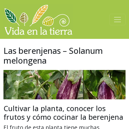
Saltar al contenido
Navegación principal
Las berenjenas – Solanum
melongena
Cultivar la planta, conocer los
frutos y cómo cocinar la berenjena
El fruto de esta planta tiene muchas