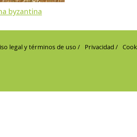
na byzantina
iso legal y términos de uso
Privacidad
Cook