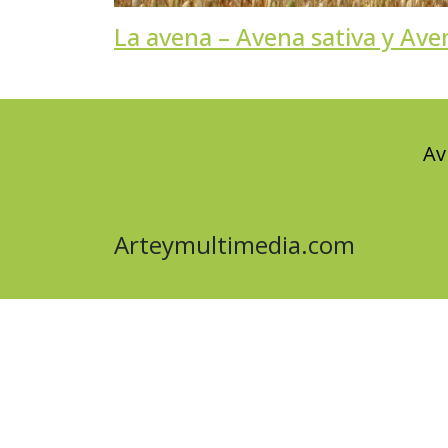
La avena – Avena sativa y Ave
Av
Arteymultimedia.com