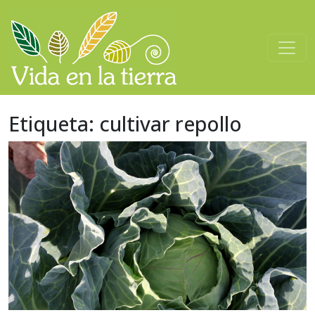
Saltar al contenido
Navegación principal
Etiqueta:
cultivar repollo